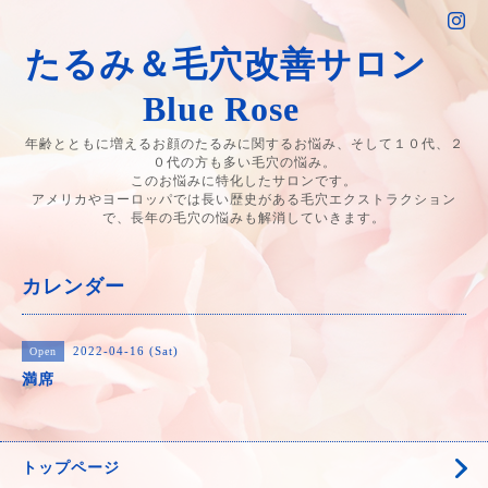
たるみ＆毛穴改善サロン
Blue Rose
年齢とともに増えるお顔のたるみに関するお悩み、そして１０代、２
０代の方も多い毛穴の悩み。
このお悩みに特化したサロンです。
アメリカやヨーロッパでは長い歴史がある毛穴エクストラクション
で、長年の毛穴の悩みも解消していきます。
カレンダー
2022-04-16 (Sat)
Open
満席
トップページ