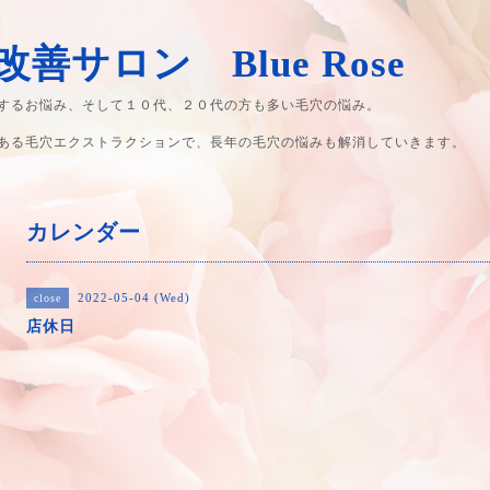
善サロン Blue Rose
するお悩み、そして１０代、２０代の方も多い毛穴の悩み。
ある毛穴エクストラクションで、長年の毛穴の悩みも解消していきます。
カレンダー
2022-05-04 (Wed)
close
店休日