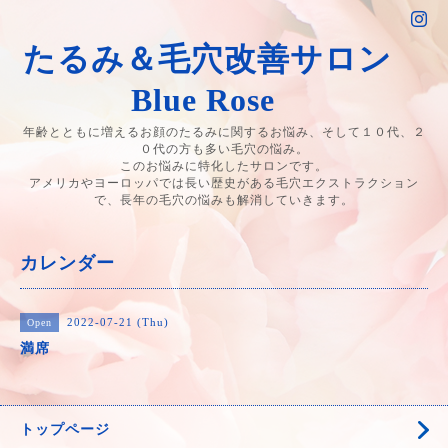
たるみ＆毛穴改善サロン
Blue Rose
年齢とともに増えるお顔のたるみに関するお悩み、そして１０代、２
０代の方も多い毛穴の悩み。
このお悩みに特化したサロンです。
アメリカやヨーロッパでは長い歴史がある毛穴エクストラクション
で、長年の毛穴の悩みも解消していきます。
カレンダー
2022-07-21 (Thu)
Open
満席
トップページ