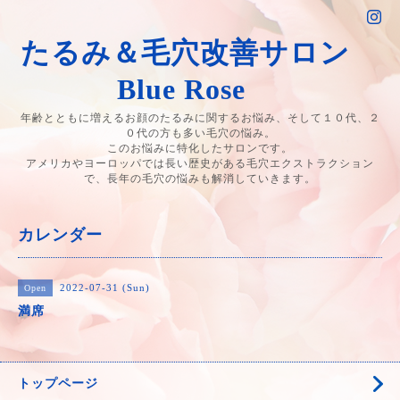
たるみ＆毛穴改善サロン
Blue Rose
年齢とともに増えるお顔のたるみに関するお悩み、そして１０代、２
０代の方も多い毛穴の悩み。
このお悩みに特化したサロンです。
アメリカやヨーロッパでは長い歴史がある毛穴エクストラクション
で、長年の毛穴の悩みも解消していきます。
カレンダー
2022-07-31 (Sun)
Open
満席
トップページ