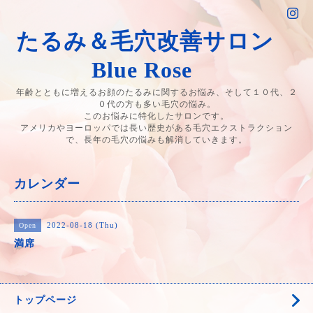
たるみ＆毛穴改善サロン
Blue Rose
年齢とともに増えるお顔のたるみに関するお悩み、そして１０代、２
０代の方も多い毛穴の悩み。
このお悩みに特化したサロンです。
アメリカやヨーロッパでは長い歴史がある毛穴エクストラクション
で、長年の毛穴の悩みも解消していきます。
カレンダー
2022-08-18 (Thu)
Open
満席
トップページ