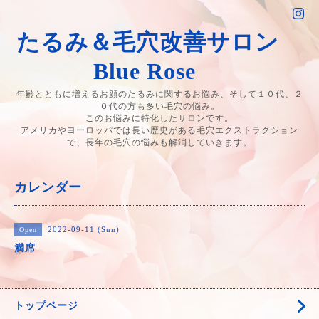
たるみ＆毛穴改善サロン
Blue Rose
年齢とともに増えるお顔のたるみに関するお悩み、そして１０代、２
０代の方も多い毛穴の悩み。
このお悩みに特化したサロンです。
アメリカやヨーロッパでは長い歴史がある毛穴エクストラクション
で、長年の毛穴の悩みも解消していきます。
カレンダー
2022-09-11 (Sun)
Open
満席
トップページ