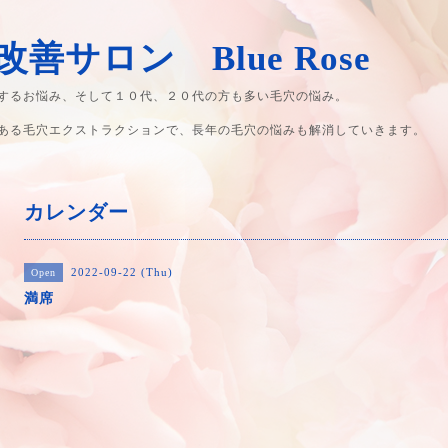
善サロン Blue Rose
するお悩み、そして１０代、２０代の方も多い毛穴の悩み。
ある毛穴エクストラクションで、長年の毛穴の悩みも解消していきます。
カレンダー
2022-09-22 (Thu)
Open
満席