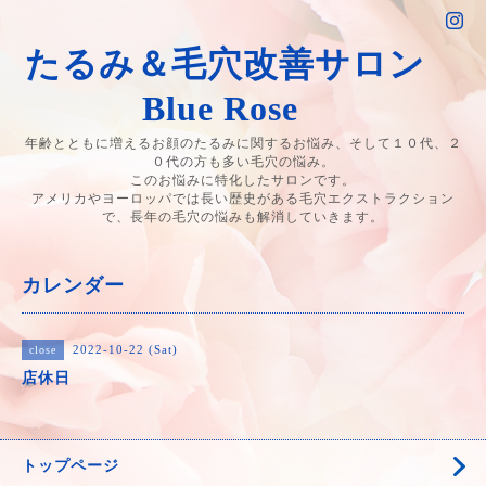
たるみ＆毛穴改善サロン
Blue Rose
年齢とともに増えるお顔のたるみに関するお悩み、そして１０代、２
０代の方も多い毛穴の悩み。
このお悩みに特化したサロンです。
アメリカやヨーロッパでは長い歴史がある毛穴エクストラクション
で、長年の毛穴の悩みも解消していきます。
カレンダー
2022-10-22 (Sat)
close
店休日
トップページ