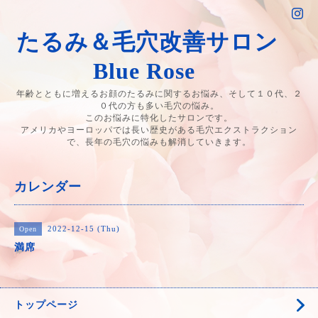
たるみ＆毛穴改善サロン
Blue Rose
年齢とともに増えるお顔のたるみに関するお悩み、そして１０代、２
０代の方も多い毛穴の悩み。
このお悩みに特化したサロンです。
アメリカやヨーロッパでは長い歴史がある毛穴エクストラクション
で、長年の毛穴の悩みも解消していきます。
カレンダー
2022-12-15 (Thu)
Open
満席
トップページ