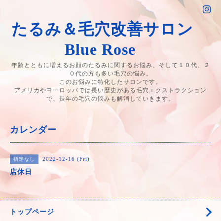
たるみ＆毛穴改善サロン
Blue Rose
年齢とともに増えるお顔のたるみに関するお悩み、そして１０代、２
０代の方も多い毛穴の悩み。
このお悩みに特化したサロンです。
アメリカやヨーロッパでは長い歴史がある毛穴エクストラクション
で、長年の毛穴の悩みも解消していきます。
カレンダー
2022-12-16 (Fri)
指定なし
店休日
トップページ