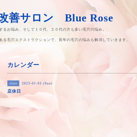
善サロン Blue Rose
するお悩み、そして１０代、２０代の方も多い毛穴の悩み。
ある毛穴エクストラクションで、長年の毛穴の悩みも解消していきます。
カレンダー
2023-01-01 (Sun)
close
店休日