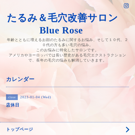
たるみ＆毛穴改善サロン
Blue Rose
年齢とともに増えるお顔のたるみに関するお悩み、そして１０代、２
０代の方も多い毛穴の悩み。
このお悩みに特化したサロンです。
アメリカやヨーロッパでは長い歴史がある毛穴エクストラクション
で、長年の毛穴の悩みも解消していきます。
カレンダー
2023-01-04 (Wed)
close
店休日
トップページ