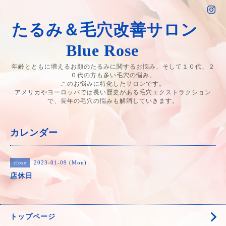
たるみ＆毛穴改善サロン
Blue Rose
年齢とともに増えるお顔のたるみに関するお悩み、そして１０代、２
０代の方も多い毛穴の悩み。
このお悩みに特化したサロンです。
アメリカやヨーロッパでは長い歴史がある毛穴エクストラクション
で、長年の毛穴の悩みも解消していきます。
カレンダー
2023-01-09 (Mon)
close
店休日
トップページ