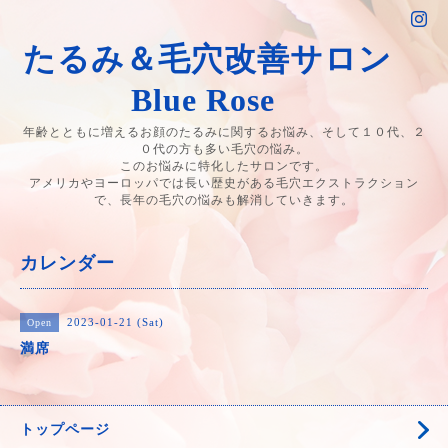
たるみ＆毛穴改善サロン
Blue Rose
年齢とともに増えるお顔のたるみに関するお悩み、そして１０代、２
０代の方も多い毛穴の悩み。
このお悩みに特化したサロンです。
アメリカやヨーロッパでは長い歴史がある毛穴エクストラクション
で、長年の毛穴の悩みも解消していきます。
カレンダー
2023-01-21 (Sat)
Open
満席
トップページ