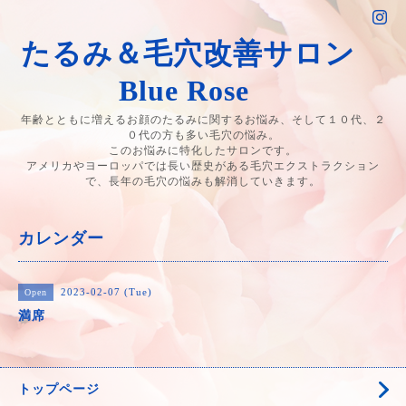
たるみ＆毛穴改善サロン
Blue Rose
年齢とともに増えるお顔のたるみに関するお悩み、そして１０代、２
０代の方も多い毛穴の悩み。
このお悩みに特化したサロンです。
アメリカやヨーロッパでは長い歴史がある毛穴エクストラクション
で、長年の毛穴の悩みも解消していきます。
カレンダー
2023-02-07 (Tue)
Open
満席
トップページ