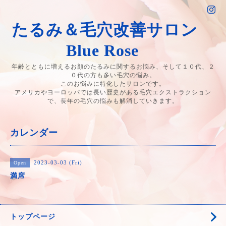
たるみ＆毛穴改善サロン
Blue Rose
年齢とともに増えるお顔のたるみに関するお悩み、そして１０代、２
０代の方も多い毛穴の悩み。
このお悩みに特化したサロンです。
アメリカやヨーロッパでは長い歴史がある毛穴エクストラクション
で、長年の毛穴の悩みも解消していきます。
カレンダー
2023-03-03 (Fri)
Open
満席
トップページ