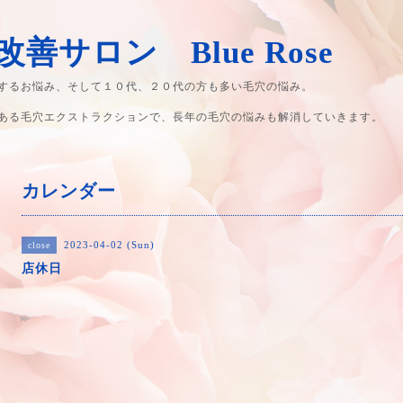
善サロン Blue Rose
するお悩み、そして１０代、２０代の方も多い毛穴の悩み。
ある毛穴エクストラクションで、長年の毛穴の悩みも解消していきます。
カレンダー
2023-04-02 (Sun)
close
店休日