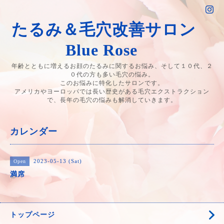
たるみ＆毛穴改善サロン
Blue Rose
年齢とともに増えるお顔のたるみに関するお悩み、そして１０代、２
０代の方も多い毛穴の悩み。
このお悩みに特化したサロンです。
アメリカやヨーロッパでは長い歴史がある毛穴エクストラクション
で、長年の毛穴の悩みも解消していきます。
カレンダー
2023-05-13 (Sat)
Open
満席
トップページ