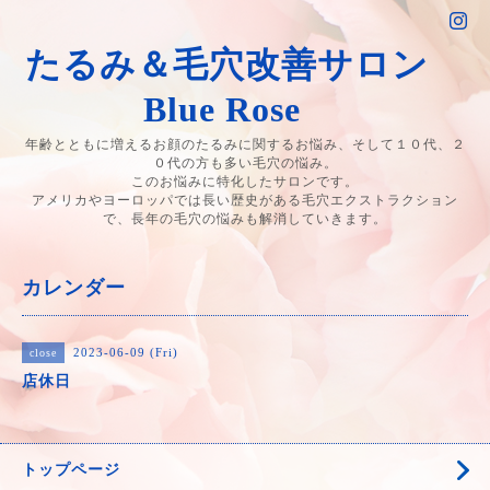
たるみ＆毛穴改善サロン
Blue Rose
年齢とともに増えるお顔のたるみに関するお悩み、そして１０代、２
０代の方も多い毛穴の悩み。
このお悩みに特化したサロンです。
アメリカやヨーロッパでは長い歴史がある毛穴エクストラクション
で、長年の毛穴の悩みも解消していきます。
カレンダー
2023-06-09 (Fri)
close
店休日
トップページ