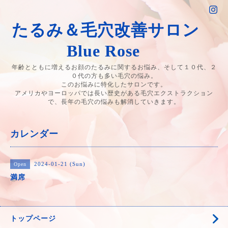
たるみ＆毛穴改善サロン
Blue Rose
年齢とともに増えるお顔のたるみに関するお悩み、そして１０代、２
０代の方も多い毛穴の悩み。
このお悩みに特化したサロンです。
アメリカやヨーロッパでは長い歴史がある毛穴エクストラクション
で、長年の毛穴の悩みも解消していきます。
カレンダー
2024-01-21 (Sun)
Open
満席
トップページ