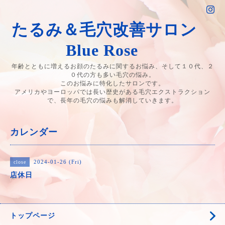
たるみ＆毛穴改善サロン
Blue Rose
年齢とともに増えるお顔のたるみに関するお悩み、そして１０代、２
０代の方も多い毛穴の悩み。
このお悩みに特化したサロンです。
アメリカやヨーロッパでは長い歴史がある毛穴エクストラクション
で、長年の毛穴の悩みも解消していきます。
カレンダー
2024-01-26 (Fri)
close
店休日
トップページ