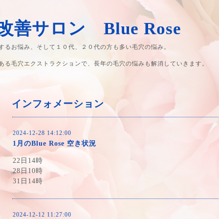
善サロン Blue Rose
するお悩み、そして１０代、２０代の方も多い毛穴の悩み。
ある毛穴エクストラクションで、長年の毛穴の悩みも解消していきます。
インフォメーション
2024-12-28 14:12:00
1月のBlue Rose 空き状況
22
日
14
時
28
日
10
時
31
日
14
時
2024-12-12 11:27:00