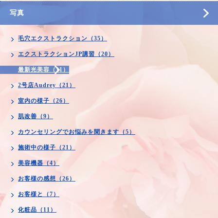
写真
毛穴エクストラクション（35）
エクストラクションJP講習（20）
最新光美容（11）
2号店Audrey（21）
室内の様子（26）
肌改善（9）
カウンセリングでお悩みを聞きます（5）
施術中の様子（21）
美容機器（4）
お客様の感想（26）
お客様と（7）
化粧品（11）