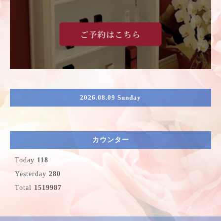
2026.08.09 Sunday
カウンター
Today
118
Yesterday
280
Total
1519987