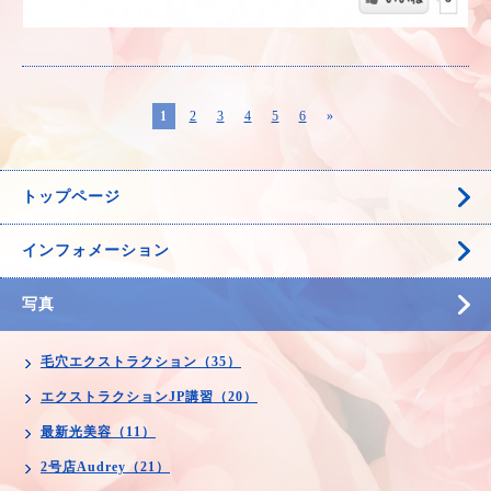
1
2
3
4
5
6
»
トップページ
インフォメーション
写真
毛穴エクストラクション（35）
エクストラクションJP講習（20）
最新光美容（11）
2号店Audrey（21）