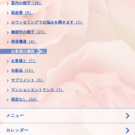
室内の様子（26）
肌改善（9）
カウンセリングでお悩みを聞きます（5）
施術中の様子（21）
美容機器（4）
お客様の感想（26）
お客様と（7）
化粧品（11）
サプリメント（3）
マンションエントランス（3）
指定なし（53）
メニュー
カレンダー