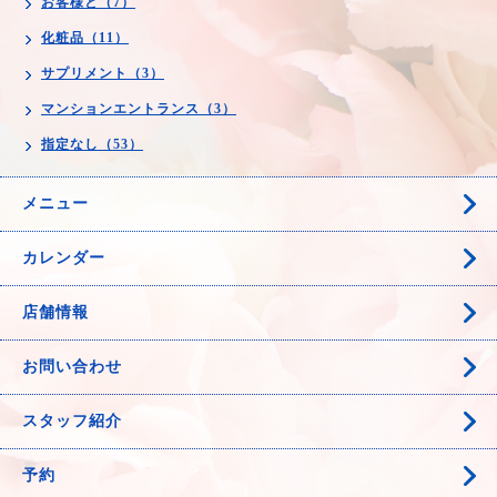
お客様と（7）
化粧品（11）
サプリメント（3）
マンションエントランス（3）
指定なし（53）
メニュー
カレンダー
店舗情報
お問い合わせ
スタッフ紹介
予約