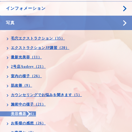
インフォメーション
写真
毛穴エクストラクション（35）
エクストラクションJP講習（20）
最新光美容（11）
2号店Audrey（21）
室内の様子（26）
肌改善（9）
カウンセリングでお悩みを聞きます（5）
施術中の様子（21）
美容機器（4）
お客様の感想（26）