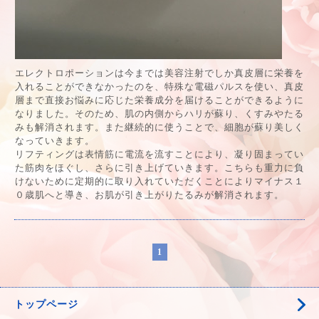
エレクトロポーションは今までは美容注射でしか真皮層に栄養を
入れることができなかったのを、特殊な電磁パルスを使い、真皮
層まで直接お悩みに応じた栄養成分を届けることができるように
なりました。そのため、肌の内側からハリが蘇り、くすみやたる
みも解消されます。また継続的に使うことで、細胞が蘇り美しく
なっていきます。
リフティングは表情筋に電流を流すことにより、凝り固まってい
た筋肉をほぐし、さらに引き上げていきます。こちらも重力に負
けないために定期的に取り入れていただくことによりマイナス１
０歳肌へと導き、お肌が引き上がりたるみが解消されます。
1
トップページ